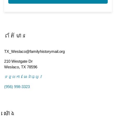
ព័ត៌មាន
TX_Weslaco@familyhistorymail.org
210 Westgate Dr
Weslaco
,
TX
78596
ទទួល​ការណែនាំ​ផ្លូវ
(956) 998-3323
ម៉ោង