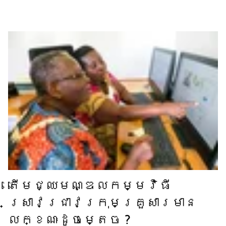
តើ​មជ្ឈមណ្ឌល​កម្មវិធី​
ស្រាវជ្រាវ​ក្រុមគ្រួសារ​មាន​
លក្ខណៈ​ដូចម្តេច ?