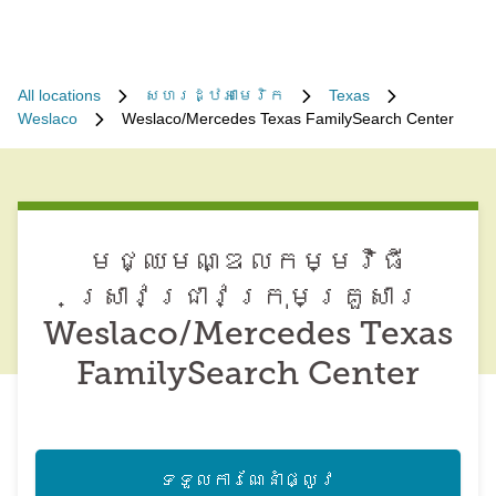
All locations
សហរដ្ឋអាមេរិក
Texas
Weslaco
Weslaco/Mercedes Texas FamilySearch Center
មជ្ឈមណ្ឌល​កម្មវិធី​
ស្រាវជ្រាវ​ក្រុមគ្រួសារ
Weslaco/Mercedes Texas
FamilySearch Center
ទទួល​ការណែនាំ​ផ្លូវ