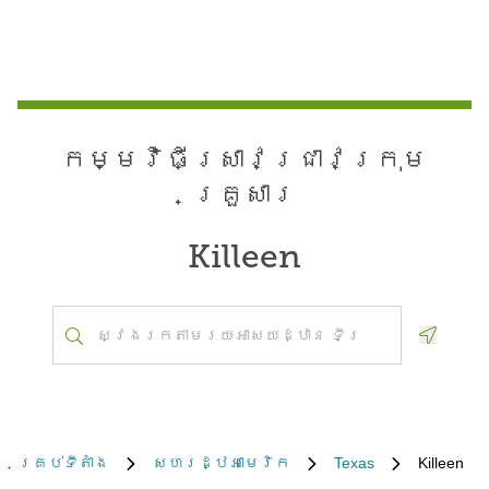
កម្មវិធី​ស្រាវជ្រាវ​ក្រុម
គ្រួសារ
Killeen
Geoloca
គ្រប់​ទីតាំង
សហរដ្ឋអាមេរិក
Texas
Killeen