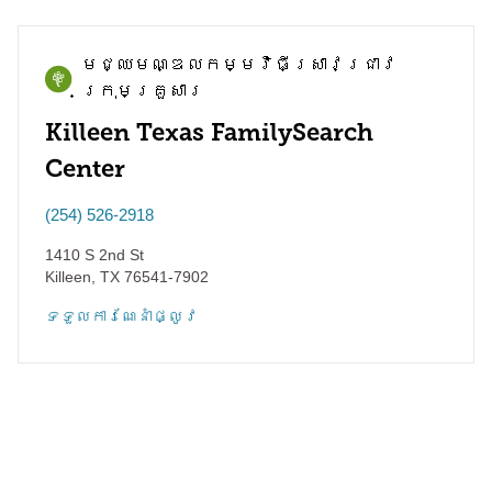
មជ្ឈមណ្ឌល​កម្មវិធី​ស្រាវជ្រាវ​
ក្រុមគ្រួសារ
Killeen Texas FamilySearch
Center
(254) 526-2918
1410 S 2nd St
Killeen
,
TX
76541-7902
ទទួល​ការណែនាំ​ផ្លូវ