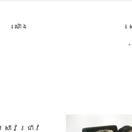
ម៉ោង
្រាវជ្រាវ​