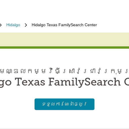
Hidalgo
Hidalgo Texas FamilySearch Center
ណ្ឌល​កម្មវិធី​ស្រាវជ្រាវ​ក្រុមគ
go Texas FamilySearch 
ទទួល​ការណែនាំ​ផ្លូវ