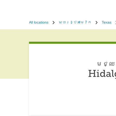
All locations
សហរដ្ឋអាមេរិក
Texas
មជ្ឈម
Hidal