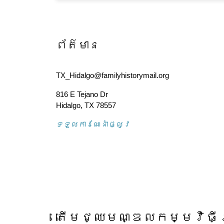
ព័ត៌មាន
TX_Hidalgo@familyhistorymail.org
816 E Tejano Dr
Hidalgo
,
TX
78557
ទទួល​ការណែនាំ​ផ្លូវ
តើ​មជ្ឈមណ្ឌល​កម្មវិធី​ស