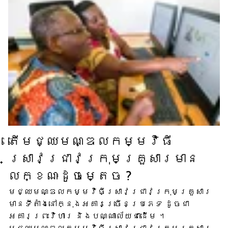
តើ​មជ្ឈមណ្ឌល​កម្មវិធី​
ស្រាវជ្រាវ​ក្រុមគ្រួសារ​មាន​
លក្ខណៈ​ដូចម្តេច ?
មជ្ឈមណ្ឌល​កម្មវិធី​ស្រាវជ្រាវ​ក្រុមគ្រួសារ​
មាន​ទីតាំង​នៅក្នុង​អគារ​ច្រើន​ប្រភេទ ដូចជា​
អគារ​ព្រះវិហារ និង​បណ្ណាល័យ​ជាដើម ។