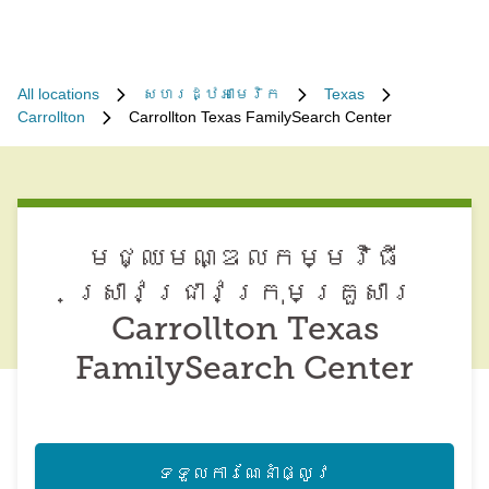
All locations
សហរដ្ឋអាមេរិក
Texas
Carrollton
Carrollton Texas FamilySearch Center
មជ្ឈមណ្ឌល​កម្មវិធី​
ស្រាវជ្រាវ​ក្រុមគ្រួសារ
Carrollton Texas
FamilySearch Center
ទទួល​ការណែនាំ​ផ្លូវ