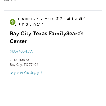
មជ្ឈមណ្ឌល​កម្មវិធី​ស្រាវជ្រាវ​
ក្រុមគ្រួសារ
Bay City Texas FamilySearch
Center
(435) 459-1559
2813 16th St
Bay City
,
TX
77404
ទទួល​ការណែនាំ​ផ្លូវ