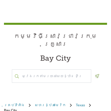
កម្មវិធី​ស្រាវជ្រាវ​ក្រុម
គ្រួសារ
Bay City
Geoloca
គ្រប់​ទីតាំង
សហរដ្ឋអាមេរិក
Texas
Bay City