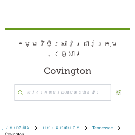
កម្មវិធី​ស្រាវជ្រាវ​ក្រុម
គ្រួសារ
Covington
Geoloca
គ្រប់​ទីតាំង
សហរដ្ឋអាមេរិក
Tennessee
Covington