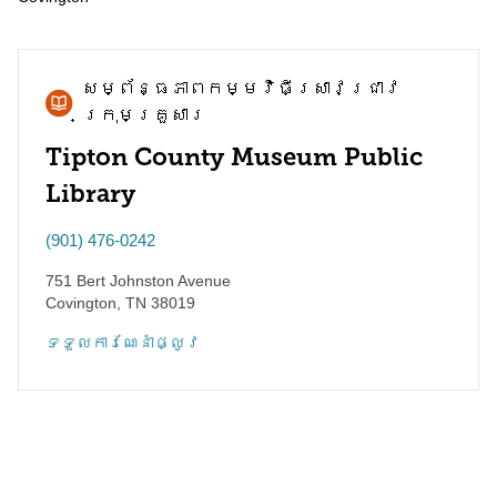
សម្ព័ន្ធភាព​កម្មវិធី​ស្រាវជ្រាវ​
ក្រុមគ្រួសារ
Tipton County Museum Public
Library
(901) 476-0242
751 Bert Johnston Avenue
Covington
,
TN
38019
ទទួល​ការណែនាំ​ផ្លូវ