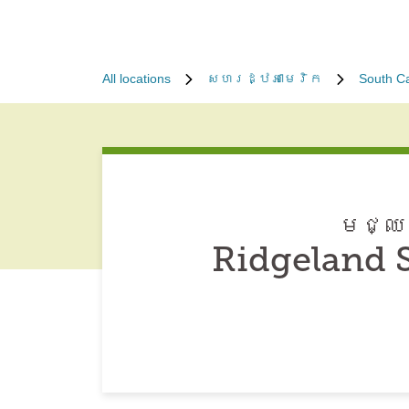
All locations
សហរដ្ឋអាមេរិក
South Ca
មជ្ឈម
Ridgeland 