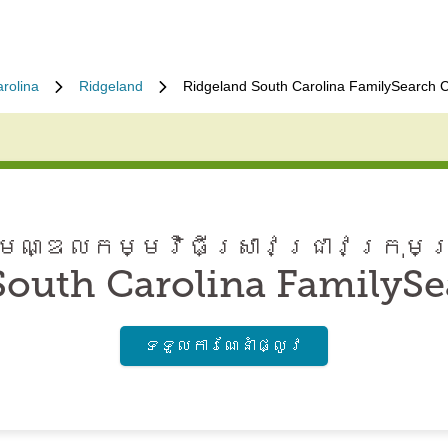
rolina
Ridgeland
Ridgeland South Carolina FamilySearch 
ណ្ឌល​កម្មវិធី​ស្រាវជ្រាវ​ក្រុមគ
South Carolina FamilySe
ទទួល​ការណែនាំ​ផ្លូវ