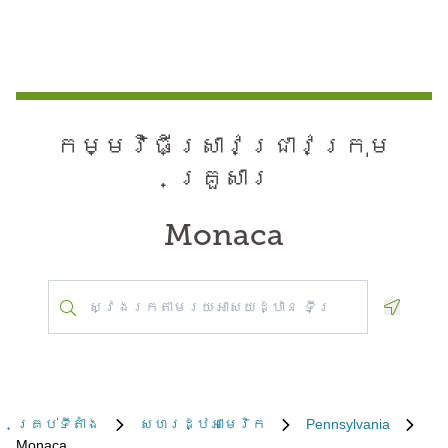
កម្មវិធី​ស្រាវជ្រាវ​ក្រុម
គ្រួសារ
Monaca
Geoloca
គ្រប់​ទីតាំង
សហរដ្ឋអាមេរិក
Pennsylvania
Monaca