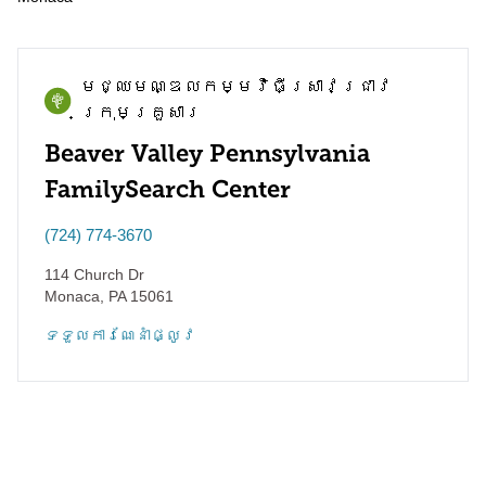
មជ្ឈមណ្ឌល​កម្មវិធី​ស្រាវជ្រាវ​
ក្រុមគ្រួសារ
Beaver Valley Pennsylvania
FamilySearch Center
(724) 774-3670
114 Church Dr
Monaca
,
PA
15061
ទទួល​ការណែនាំ​ផ្លូវ