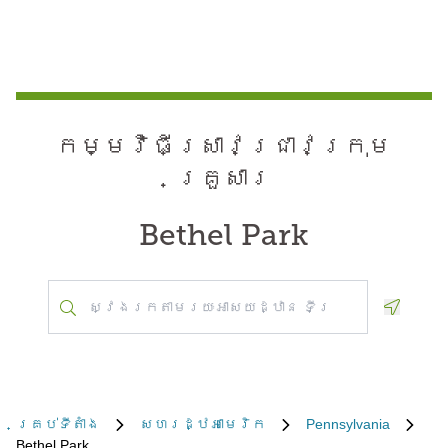
កម្មវិធី​ស្រាវជ្រាវ​ក្រុម
គ្រួសារ
Bethel Park
Geoloca
គ្រប់​ទីតាំង
សហរដ្ឋអាមេរិក
Pennsylvania
Bethel Park