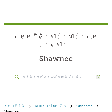
កម្មវិធី​ស្រាវជ្រាវ​ក្រុម
គ្រួសារ
Shawnee
Geoloca
គ្រប់​ទីតាំង
សហរដ្ឋអាមេរិក
Oklahoma
Shawnee