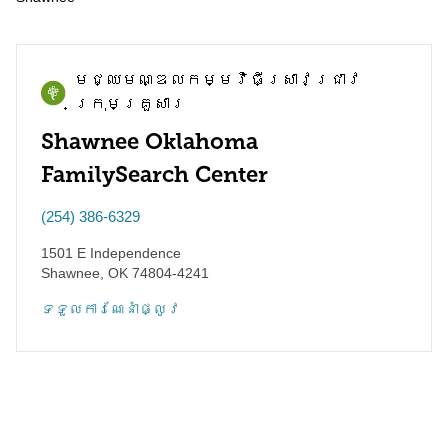
មជ្ឈមណ្ឌល​កម្មវិធី​ស្រាវជ្រាវ​
ក្រុមគ្រួសារ
Shawnee Oklahoma
FamilySearch Center
(254) 386-6329
1501 E Independence
Shawnee
,
OK
74804-4241
ទទួល​ការណែនាំ​ផ្លូវ