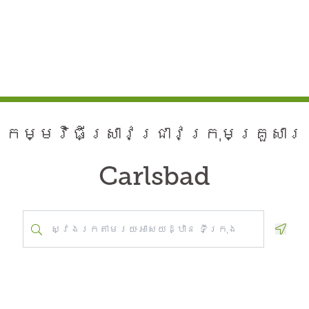
កម្មវិធី​ស្រាវជ្រាវ​ក្រុមគ្រួសារ
Carlsbad
Geolo