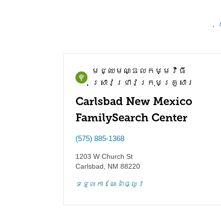
គ
មជ្ឈមណ្ឌល​កម្មវិធី​
ស្រាវជ្រាវ​ក្រុមគ្រួសារ
Carlsbad New Mexico
FamilySearch Center
(575) 885-1368
1203 W Church St
Carlsbad
,
NM
88220
ទទួល​ការណែនាំ​ផ្លូវ