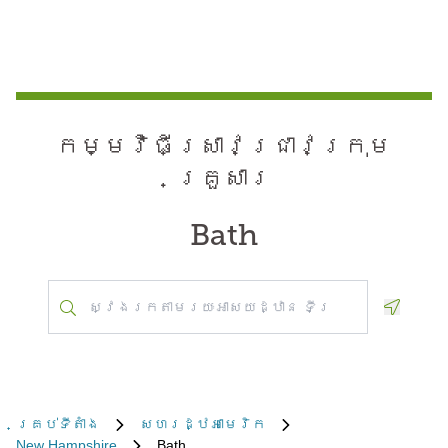
កម្មវិធី​ស្រាវជ្រាវ​ក្រុម
គ្រួសារ
Bath
Geoloca
គ្រប់​ទីតាំង
សហរដ្ឋអាមេរិក
New Hampshire
Bath