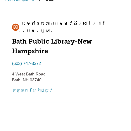
សម្ព័ន្ធភាព​កម្មវិធី​ស្រាវជ្រាវ​
ក្រុមគ្រួសារ
Bath Public Library-New
Hampshire
(603) 747-3372
4 West Bath Road
Bath
,
NH
03740
ទទួល​ការណែនាំ​ផ្លូវ