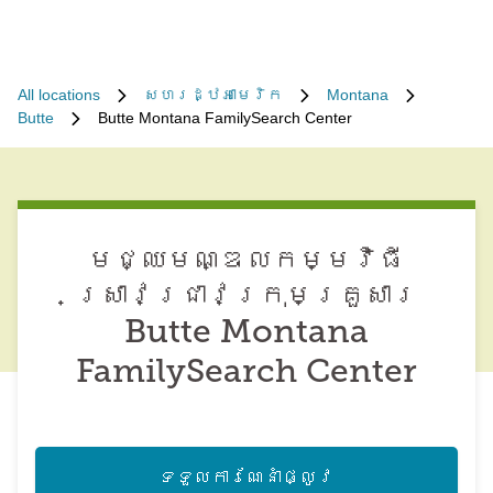
All locations
សហរដ្ឋអាមេរិក
Montana
Butte
Butte Montana FamilySearch Center
មជ្ឈមណ្ឌល​កម្មវិធី​
ស្រាវជ្រាវ​ក្រុមគ្រួសារ
Butte Montana
FamilySearch Center
ទទួល​ការណែនាំ​ផ្លូវ