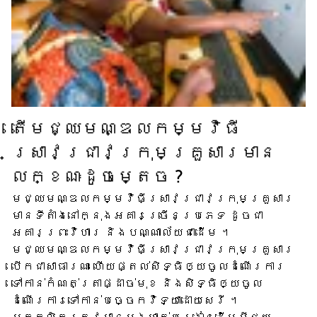
តើ​មជ្ឈមណ្ឌល​កម្មវិធី​
ស្រាវជ្រាវ​ក្រុមគ្រួសារ​មាន​
លក្ខណៈ​ដូចម្តេច ?
មជ្ឈមណ្ឌល​កម្មវិធី​ស្រាវជ្រាវ​ក្រុមគ្រួសារ​
មាន​ទីតាំង​នៅក្នុង​អគារ​ច្រើន​ប្រភេទ ដូចជា​
អគារ​ព្រះវិហារ និង​បណ្ណាល័យ​ជាដើម ។
មជ្ឈមណ្ឌល​កម្មវិធី​ស្រាវជ្រាវ​ក្រុមគ្រួសារ​
បើក​ជា​សាធារណៈ ហើយ​ផ្តល់​សិទ្ធិ​ឲ្យ​ចូល​ដំណើរការ​
ទៅកាន់​កំណត់ត្រា​ផ្ដាច់មុខ និង​សិទ្ធិ​ឲ្យ​ចូល​
ដំណើរការ​ទៅ​កាន់​បច្ចេកវិទ្យា​ដោយសេរី ។