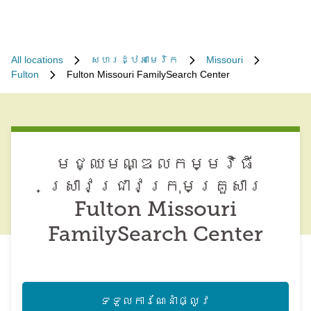
All locations
សហរដ្ឋអាមេរិក
Missouri
Fulton
Fulton Missouri FamilySearch Center
មជ្ឈមណ្ឌល​កម្មវិធី​
ស្រាវជ្រាវ​ក្រុមគ្រួសារ
Fulton Missouri
FamilySearch Center
ទទួល​ការណែនាំ​ផ្លូវ