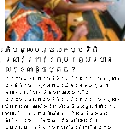
តើ​មជ្ឈមណ្ឌល​កម្មវិធី​
ស្រាវជ្រាវ​ក្រុមគ្រួសារ​មាន​
លក្ខណៈ​ដូចម្តេច ?
មជ្ឈមណ្ឌល​កម្មវិធី​ស្រាវជ្រាវ​ក្រុមគ្រួសារ​
មាន​ទីតាំង​នៅក្នុង​អគារ​ច្រើន​ប្រភេទ ដូចជា​
អគារ​ព្រះវិហារ និង​បណ្ណាល័យ​ជាដើម ។
មជ្ឈមណ្ឌល​កម្មវិធី​ស្រាវជ្រាវ​ក្រុមគ្រួសារ​
បើក​ជា​សាធារណៈ ហើយ​ផ្តល់​សិទ្ធិ​ឲ្យ​ចូល​ដំណើរការ​
ទៅកាន់​កំណត់ត្រា​ផ្ដាច់មុខ និង​សិទ្ធិ​ឲ្យ​ចូល​
ដំណើរការ​ទៅ​កាន់​បច្ចេកវិទ្យា​ដោយសេរី ។
បុគ្គលិក​ត្រូវ​បាន​បង្ហាត់​បង្រៀន​ដើម្បី​ជួយ​