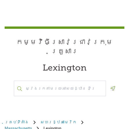
កម្មវិធី​ស្រាវជ្រាវ​ក្រុម
គ្រួសារ
Lexington
Geoloca
គ្រប់​ទីតាំង
សហរដ្ឋអាមេរិក
Massachusetts
Lexington