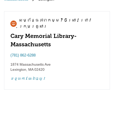
សម្ព័ន្ធភាព​កម្មវិធី​ស្រាវជ្រាវ​
ក្រុមគ្រួសារ
Cary Memorial Library-
Massachusetts
(781) 862-6288
1874 Massachusetts Ave
Lexington
,
MA
02420
ទទួល​ការណែនាំ​ផ្លូវ