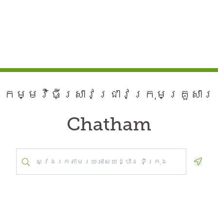
កម្មវិធី​ស្រាវជ្រាវ​ក្រុមគ្រួសារ
Chatham
Geolo