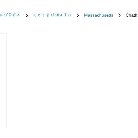
រប់​ទីតាំង
សហរដ្ឋអាមេរិក
Massachusetts
Chat