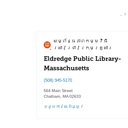
គ្
សម្ព័ន្ធភាព​កម្មវិធី​
ស្រាវជ្រាវ​ក្រុមគ្រួសារ
Eldredge Public Library-
Massachusetts
(508) 945-5170
564 Main Street
Chatham
,
MA
02633
ទទួល​ការណែនាំ​ផ្លូវ