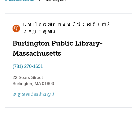
សម្ព័ន្ធភាព​កម្មវិធី​ស្រាវជ្រាវ​
ក្រុមគ្រួសារ
Burlington Public Library-
Massachusetts
(781) 270-1691
22 Sears Street
Burlington
,
MA
01803
ទទួល​ការណែនាំ​ផ្លូវ