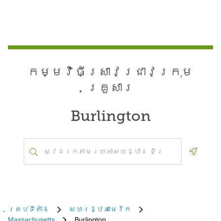
កម្មវិធី​ស្រាវជ្រាវ​ក្រុម
គ្រួសារ
Burlington
Geoloca
គ្រប់​ទីតាំង
សហរដ្ឋអាមេរិក
Massachusetts
Burlington