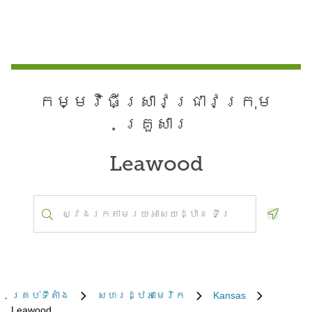
កម្មវិធី​ស្រាវជ្រាវ​ក្រុម
គ្រួសារ
Leawood
Geoloca
គ្រប់​ទីតាំង
សហរដ្ឋអាមេរិក
Kansas
Leawood