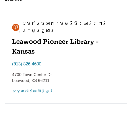
សម្ព័ន្ធភាព​កម្មវិធី​ស្រាវជ្រាវ​
ក្រុមគ្រួសារ
Leawood Pioneer Library -
Kansas
(913) 826-4600
4700 Town Center Dr
Leawood
,
KS
66211
ទទួល​ការណែនាំ​ផ្លូវ