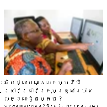
តើ​មជ្ឈមណ្ឌល​កម្មវិធី​
ស្រាវជ្រាវ​ក្រុមគ្រួសារ​មាន​
លក្ខណៈ​ដូចម្តេច ?
មជ្ឈមណ្ឌល​កម្មវិធី​ស្រាវជ្រាវ​ក្រុមគ្រួសារ​