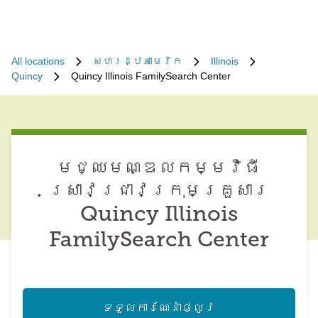
All locations
សហរដ្ឋអាមេរិក
Illinois
Quincy
Quincy Illinois FamilySearch Center
មជ្ឈមណ្ឌល​កម្មវិធី​
ស្រាវជ្រាវ​ក្រុមគ្រួសារ
Quincy Illinois
FamilySearch Center
ទទួល​ការណែនាំ​ផ្លូវ