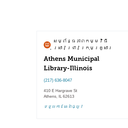
សម្ព័ន្ធភាព​កម្មវិធី​
ស្រាវជ្រាវ​ក្រុមគ្រួសារ
Athens Municipal
Library-Illinois
(217) 636-8047
410 E Hargrave St
Athens
,
IL
62613
ទទួល​ការណែនាំ​ផ្លូវ