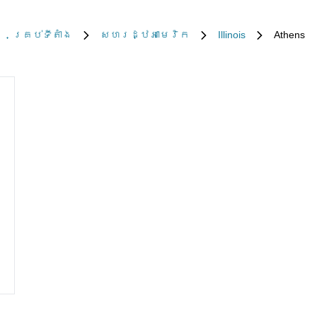
គ្រប់​ទីតាំង
សហរដ្ឋអាមេរិក
Illinois
Athens