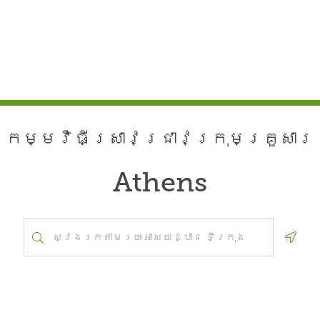
កម្មវិធី​ស្រាវជ្រាវ​ក្រុមគ្រួសារ
Athens
Geolo