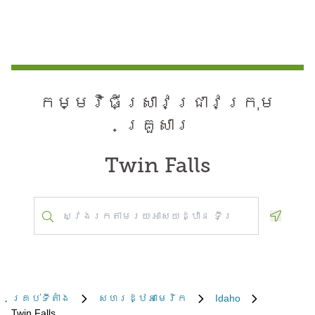
កម្មវិធី​ស្រាវជ្រាវ​ក្រុម
គ្រួសារ
Twin Falls
Geoloca
គ្រប់​ទីតាំង
សហរដ្ឋអាមេរិក
Idaho
Twin Falls