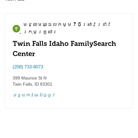
មជ្ឈមណ្ឌល​កម្មវិធី​ស្រាវជ្រាវ​
ក្រុមគ្រួសារ
Twin Falls Idaho FamilySearch
Center
(208) 733-8073
399 Maurice St N
Twin Falls
,
ID
83301
ទទួល​ការណែនាំ​ផ្លូវ