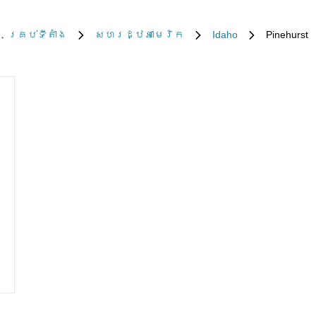
គ្រប់​ទីតាំង
សហរដ្ឋអាមេរិក
Idaho
Pinehurst