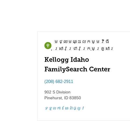
មជ្ឈមណ្ឌល​កម្មវិធី​
ស្រាវជ្រាវ​ក្រុមគ្រួសារ
Kellogg Idaho
FamilySearch Center
(208) 682-2911
902 S Division
Pinehurst
,
ID
83850
ទទួល​ការណែនាំ​ផ្លូវ