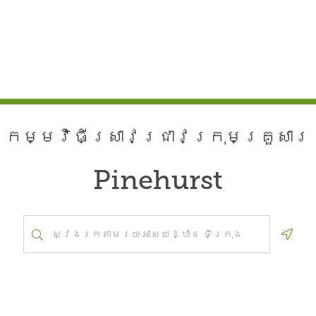
កម្មវិធី​ស្រាវជ្រាវ​ក្រុមគ្រួសារ
Pinehurst
Geolo