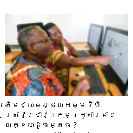
តើ​មជ្ឈមណ្ឌល​កម្មវិធី​
ស្រាវជ្រាវ​ក្រុមគ្រួសារ​មាន​
លក្ខណៈ​ដូចម្តេច ?