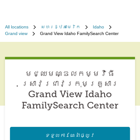
All locations
សហរដ្ឋអាមេរិក
Idaho
Grand view
Grand View Idaho FamilySearch Center
មជ្ឈមណ្ឌល​កម្មវិធី​
ស្រាវជ្រាវ​ក្រុមគ្រួសារ
Grand View Idaho
FamilySearch Center
ទទួល​ការណែនាំ​ផ្លូវ