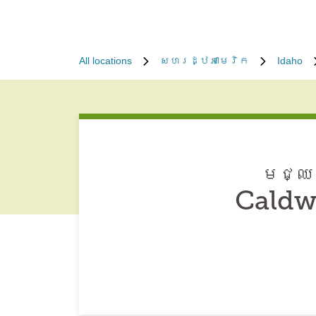
All locations
សហរដ្ឋអាមេរិក
Idaho
មជ្ឈម
Caldw