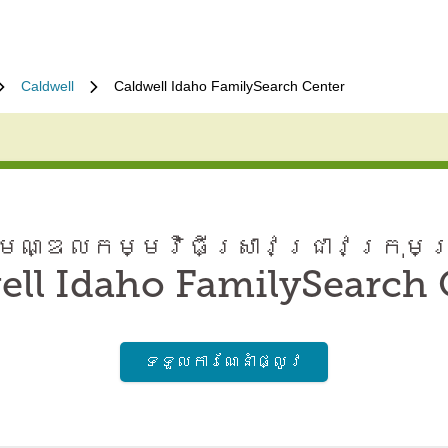
Caldwell
Caldwell Idaho FamilySearch Center
ណ្ឌល​កម្មវិធី​ស្រាវជ្រាវ​ក្រុមគ
ell Idaho FamilySearch 
ទទួល​ការណែនាំ​ផ្លូវ