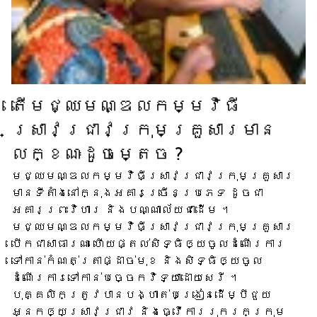
តើ​មជ្ឈមណ្ឌល​កម្មវិធី​
ស្រាវជ្រាវ​ក្រុមគ្រួសារ​មាន​
លក្ខណៈ​ដូចម្តេច ?
មជ្ឈមណ្ឌល​កម្មវិធី​ស្រាវជ្រាវ​ក្រុមគ្រួសារ​
មាន​ទីតាំង​នៅក្នុង​អគារ​ច្រើន​ប្រភេទ ដូចជា​
អគារ​ព្រះវិហារ និង​បណ្ណាល័យ​ជាដើម ។
មជ្ឈមណ្ឌល​កម្មវិធី​ស្រាវជ្រាវ​ក្រុមគ្រួសារ​
បើក​ជា​សាធារណៈ ហើយ​ផ្តល់​សិទ្ធិ​ឲ្យ​ចូល​ដំណើរការ​
ទៅកាន់​កំណត់ត្រា​ផ្ដាច់មុខ និង​សិទ្ធិ​ឲ្យ​ចូល​
ដំណើរការ​ទៅ​កាន់​បច្ចេកវិទ្យា​ដោយសេរី ។
បុគ្គលិក​ត្រូវ​បាន​បង្ហាត់​បង្រៀន​ដើម្បី​ជួយ​
អ្នក​ឲ្យ​ស្រាវជ្រាវ និង​ធ្វើការ​រុករក​ក្រុម