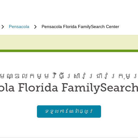
Pensacola
Pensacola Florida FamilySearch Center
ណ្ឌល​កម្មវិធី​ស្រាវជ្រាវ​ក្រុមគ
la Florida FamilySearc
ទទួល​ការណែនាំ​ផ្លូវ