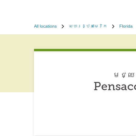
All locations
សហរដ្ឋអាមេរិក
Florida
មជ្ឈម
Pensaco