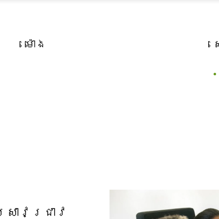
ម៉ោង
្រាវជ្រាវ​