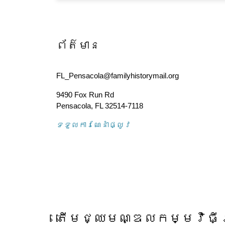
ព័ត៌មាន
FL_Pensacola@familyhistorymail.org
9490 Fox Run Rd
Pensacola
,
FL
32514-7118
ទទួល​ការណែនាំ​ផ្លូវ
តើ​មជ្ឈមណ្ឌល​កម្មវិធី​ស