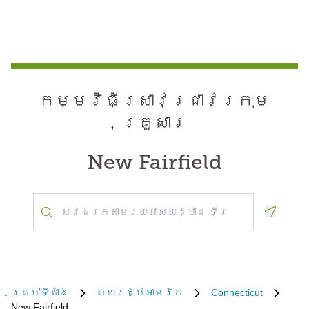
កម្មវិធី​ស្រាវជ្រាវ​ក្រុម
គ្រួសារ
New Fairfield
Geoloca
គ្រប់​ទីតាំង
សហរដ្ឋអាមេរិក
Connecticut
New Fairfield