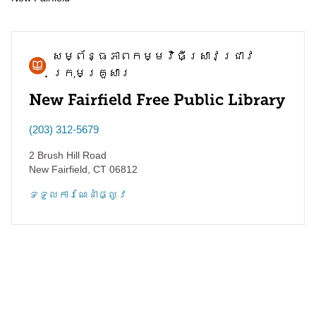
សម្ព័ន្ធភាព​កម្មវិធី​ស្រាវជ្រាវ​
ក្រុមគ្រួសារ
New Fairfield Free Public Library
(203) 312-5679
2 Brush Hill Road
New Fairfield
,
CT
06812
ទទួល​ការណែនាំ​ផ្លូវ