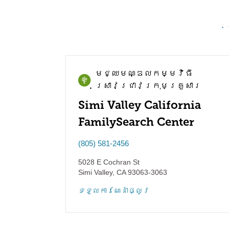
មជ្ឈមណ្ឌល​កម្មវិធី​
ស្រាវជ្រាវ​ក្រុមគ្រួសារ
Simi Valley California
FamilySearch Center
(805) 581-2456
5028 E Cochran St
Simi Valley
,
CA
93063-3063
ទទួល​ការណែនាំ​ផ្លូវ