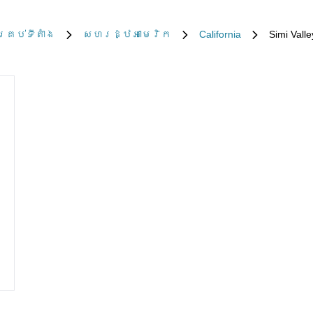
គ្រប់​ទីតាំង
សហរដ្ឋអាមេរិក
California
Simi Valle