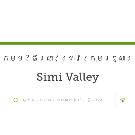
កម្មវិធី​ស្រាវជ្រាវ​ក្រុមគ្រួសារ
Simi Valley
Geolo