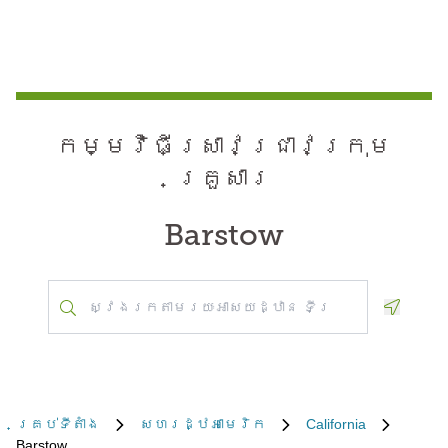
កម្មវិធី​ស្រាវជ្រាវ​ក្រុម
គ្រួសារ
Barstow
Geoloca
គ្រប់​ទីតាំង
សហរដ្ឋអាមេរិក
California
Barstow