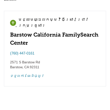
មជ្ឈមណ្ឌល​កម្មវិធី​ស្រាវជ្រាវ​
ក្រុមគ្រួសារ
Barstow California FamilySearch
Center
(760) 447-0161
2571 S Barstow Rd
Barstow
,
CA
92311
ទទួល​ការណែនាំ​ផ្លូវ