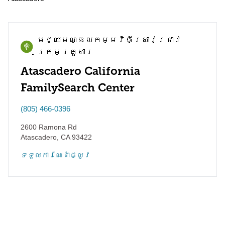
មជ្ឈមណ្ឌល​កម្មវិធី​ស្រាវជ្រាវ​
ក្រុមគ្រួសារ
Atascadero California
FamilySearch Center
(805) 466-0396
2600 Ramona Rd
Atascadero
,
CA
93422
ទទួល​ការណែនាំ​ផ្លូវ