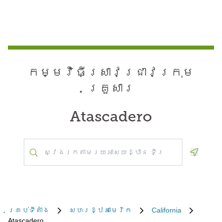
កម្មវិធី​ស្រាវជ្រាវ​ក្រុម
គ្រួសារ
Atascadero
Geoloca
គ្រប់​ទីតាំង
សហរដ្ឋអាមេរិក
California
Atascadero