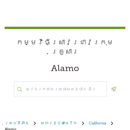
កម្មវិធី​ស្រាវជ្រាវ​ក្រុម
គ្រួសារ
Alamo
Geoloca
គ្រប់​ទីតាំង
សហរដ្ឋអាមេរិក
California
Alamo