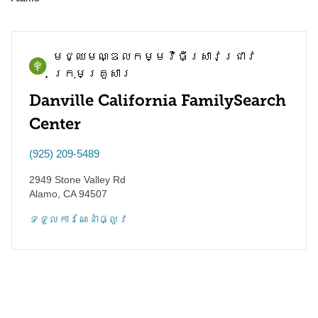
មជ្ឈមណ្ឌល​កម្មវិធី​ស្រាវជ្រាវ​
ក្រុមគ្រួសារ
Danville California FamilySearch
Center
(925) 209-5489
2949 Stone Valley Rd
Alamo
,
CA
94507
ទទួល​ការណែនាំ​ផ្លូវ