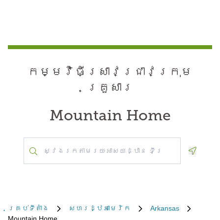
កម្មវិធី​ស្រាវជ្រាវ​ក្រុម
គ្រួសារ
Mountain Home
Geoloca
គ្រប់​ទីតាំង
សហរដ្ឋអាមេរិក
Arkansas
Mountain Home