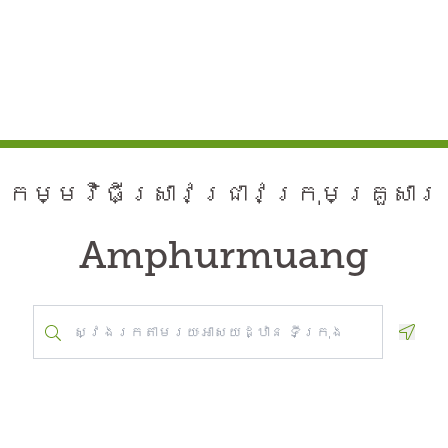
កម្មវិធី​ស្រាវជ្រាវ​ក្រុមគ្រួសារ
Amphurmuang
Geolo