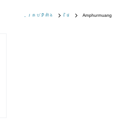
គ្រប់​ទីតាំង
ថៃ
Amphurmuang