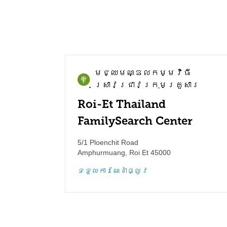
មជ្ឈមណ្ឌល​កម្មវិធី​
ស្រាវជ្រាវ​ក្រុមគ្រួសារ
Roi-Et Thailand
FamilySearch Center
5/1 Ploenchit Road
Amphurmuang
,
Roi Et
45000
ទទួល​ការណែនាំ​ផ្លូវ