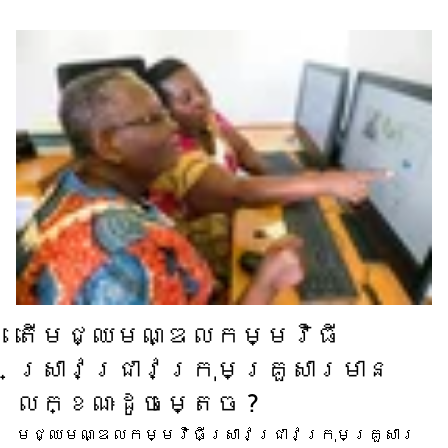
តើ​មជ្ឈមណ្ឌល​កម្មវិធី​
ស្រាវជ្រាវ​ក្រុមគ្រួសារ​មាន​
លក្ខណៈ​ដូចម្តេច ?
មជ្ឈមណ្ឌល​កម្មវិធី​ស្រាវជ្រាវ​ក្រុមគ្រួសារ​