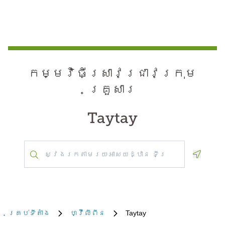
កម្មវិធី​ស្រាវជ្រាវ​ក្រុម
គ្រួសារ
Taytay
Geoloca
គ្រប់​ទីតាំង
ហ្វ៊ីលីពីន
Taytay