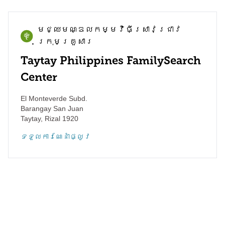
មជ្ឈមណ្ឌល​កម្មវិធី​ស្រាវជ្រាវ​
ក្រុមគ្រួសារ
Taytay Philippines FamilySearch
Center
El Monteverde Subd.
Barangay San Juan
Taytay
,
Rizal
1920
ទទួល​ការណែនាំ​ផ្លូវ