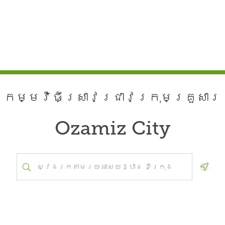
កម្មវិធី​ស្រាវជ្រាវ​ក្រុមគ្រួសារ
Ozamiz City
Geolo