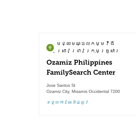
មជ្ឈមណ្ឌល​កម្មវិធី​
ស្រាវជ្រាវ​ក្រុមគ្រួសារ
Ozamiz Philippines
FamilySearch Center
Jose Santos St
Ozamiz City
,
Misamis Occidental
7200
ទទួល​ការណែនាំ​ផ្លូវ