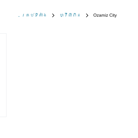
គ្រប់​ទីតាំង
ហ្វ៊ីលីពីន
Ozamiz City