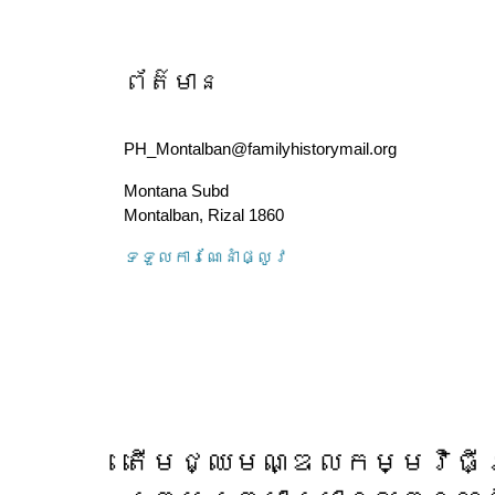
ព័ត៌មាន
PH_Montalban@familyhistorymail.org
Montana Subd
Montalban
,
Rizal
1860
ទទួល​ការណែនាំ​ផ្លូវ
តើ​មជ្ឈមណ្ឌល​កម្មវិធី​ស