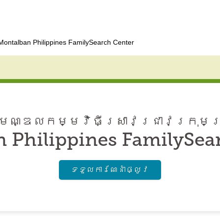
Montalban Philippines FamilySearch Center
ណ្ឌល​កម្មវិធី​ស្រាវជ្រាវ​ក្រុមគ
 Philippines FamilySea
ទទួល​ការណែនាំ​ផ្លូវ