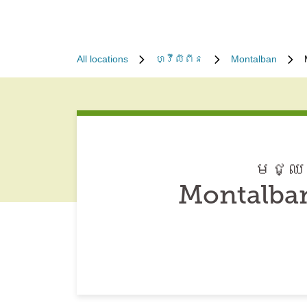
All locations
ហ្វ៊ីលីពីន
Montalban
មជ្ឈម
Montalban