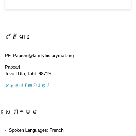
ព័ត៌មាន
PF_Papeari@familyhistorymail.org
Papeari
Teva I Uta
,
Tahiti
98719
ទទួល​ការណែនាំ​ផ្លូវ
សេវាកម្ម
Spoken Languages:
French