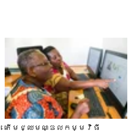
តើ​មជ្ឈមណ្ឌល​កម្មវិធី​