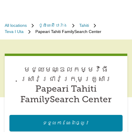
All locations
ប៉ូលី​ណេស៊ី​បារាំង
Tahiti
Teva I Uta
Papeari Tahiti FamilySearch Center
មជ្ឈមណ្ឌល​កម្មវិធី​
ស្រាវជ្រាវ​ក្រុមគ្រួសារ
Papeari Tahiti
FamilySearch Center
ទទួល​ការណែនាំ​ផ្លូវ