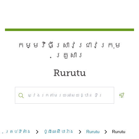
កម្មវិធី​ស្រាវជ្រាវ​ក្រុម
គ្រួសារ
Rurutu
Geoloca
គ្រប់​ទីតាំង
ប៉ូលី​ណេស៊ី​បារាំង
Rurutu
Rurutu