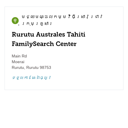
មជ្ឈមណ្ឌល​កម្មវិធី​ស្រាវជ្រាវ​
ក្រុមគ្រួសារ
Rurutu Australes Tahiti
FamilySearch Center
Main Rd
Moerai
Rurutu
,
Rurutu
98753
ទទួល​ការណែនាំ​ផ្លូវ