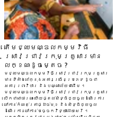
តើ​មជ្ឈមណ្ឌល​កម្មវិធី​
ស្រាវជ្រាវ​ក្រុមគ្រួសារ​មាន​
លក្ខណៈ​ដូចម្តេច ?
មជ្ឈមណ្ឌល​កម្មវិធី​ស្រាវជ្រាវ​ក្រុមគ្រួសារ​
មាន​ទីតាំង​នៅក្នុង​អគារ​ច្រើន​ប្រភេទ ដូចជា​
អគារ​ព្រះវិហារ និង​បណ្ណាល័យ​ជាដើម ។
មជ្ឈមណ្ឌល​កម្មវិធី​ស្រាវជ្រាវ​ក្រុមគ្រួសារ​
បើក​ជា​សាធារណៈ ហើយ​ផ្តល់​សិទ្ធិ​ឲ្យ​ចូល​ដំណើរការ​
ទៅកាន់​កំណត់ត្រា​ផ្ដាច់មុខ និង​សិទ្ធិ​ឲ្យ​ចូល​
ដំណើរការ​ទៅ​កាន់​បច្ចេកវិទ្យា​ដោយសេរី ។