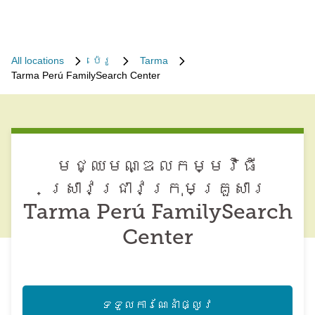
All locations
ប៉េរូ
Tarma
Tarma Perú FamilySearch Center
មជ្ឈមណ្ឌល​កម្មវិធី​
ស្រាវជ្រាវ​ក្រុមគ្រួសារ
Tarma Perú FamilySearch
Center
ទទួល​ការណែនាំ​ផ្លូវ