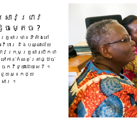
្រាវជ្រាវ​
ដូចម្តេច ?
រួសារ​មាន​ទីតាំង​នៅ
ះវិហារ និង​បណ្ណាល័យ​
​ក្រុមគ្រួសារ​បើក​ជា​
ទៅកាន់​កំណត់ត្រា​ផ្ដាច់
ច្ចេកវិទ្យា​ដោយសេរី ។
​ជួយ​អ្នក​ឲ្យ​
រួសារ ។