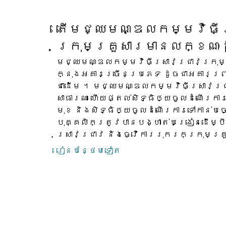
តើ​មជ្ឈមណ្ឌល​កម្មវិធី​ស
ក្រុមគ្រួសារ​មាន​លក្ខណៈ​
មជ្ឈមណ្ឌល​កម្មវិធី​ស្រាវជ្រាវ​ក្រុមគ្
ក្នុង​អគារ​ច្រើន​ប្រភេទ ដូចជា​អគារ​ព្រ
ជាដើម ។ មជ្ឈមណ្ឌល​កម្មវិធី​ស្រាវជ្រាវ
សាធារណៈ ហើយ​ផ្តល់​សិទ្ធិ​ឲ្យ​ចូល​ដំណើរការ​
មុខ និង​សិទ្ធិ​ឲ្យ​ចូល​ដំណើរការ​ទៅ​កាន់​ប
បុគ្គលិក​ត្រូវ​បាន​បង្ហាត់​បង្រៀន​ដើម្បី
ស្រាវជ្រាវ និង​ធ្វើការ​រុករក​ក្រុមគ្
រៀន​បន្ថែម​ទៀត