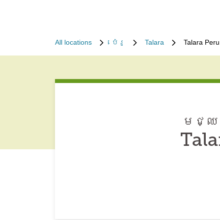
All locations
ប៉េរូ
Talara
Talara Per
មជ្ឈម
Tala