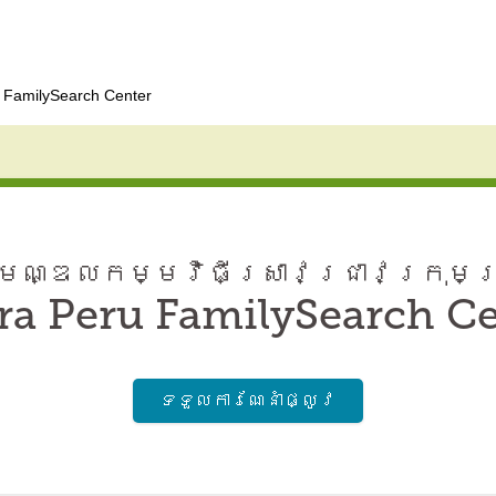
u FamilySearch Center
ណ្ឌល​កម្មវិធី​ស្រាវជ្រាវ​ក្រុមគ
ra Peru FamilySearch C
ទទួល​ការណែនាំ​ផ្លូវ