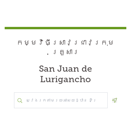
កម្មវិធី​ស្រាវជ្រាវ​ក្រុម
គ្រួសារ
San Juan de
Lurigancho
Geoloca