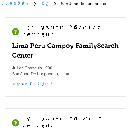
គ្រប់​ទីតាំង
ប៉េរូ
San Juan de Lurigancho
មជ្ឈមណ្ឌល​កម្មវិធី​ស្រាវជ្រាវ​
ក្រុមគ្រួសារ
Lima Peru Campoy FamilySearch
Center
Jr Los Chasquis 1000
San Juan De Lurigancho
,
Lima
ទទួល​ការណែនាំ​ផ្លូវ
មជ្ឈមណ្ឌល​កម្មវិធី​ស្រាវជ្រាវ​
ក្រុមគ្រួសារ