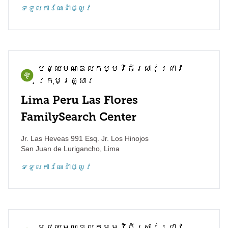
ទទួល​ការណែនាំ​ផ្លូវ
មជ្ឈមណ្ឌល​កម្មវិធី​ស្រាវជ្រាវ​
ក្រុមគ្រួសារ
Lima Peru Las Flores
FamilySearch Center
Jr. Las Heveas 991 Esq. Jr. Los Hinojos
San Juan de Lurigancho
,
Lima
ទទួល​ការណែនាំ​ផ្លូវ