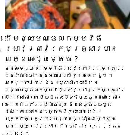
តើ​មជ្ឈមណ្ឌល​កម្មវិធី​
ស្រាវជ្រាវ​ក្រុមគ្រួសារ​មាន​
លក្ខណៈ​ដូចម្តេច ?
មជ្ឈមណ្ឌល​កម្មវិធី​ស្រាវជ្រាវ​ក្រុមគ្រួសារ​
មាន​ទីតាំង​នៅក្នុង​អគារ​ច្រើន​ប្រភេទ ដូចជា​
អគារ​ព្រះវិហារ និង​បណ្ណាល័យ​ជាដើម ។
មជ្ឈមណ្ឌល​កម្មវិធី​ស្រាវជ្រាវ​ក្រុមគ្រួសារ​
បើក​ជា​សាធារណៈ ហើយ​ផ្តល់​សិទ្ធិ​ឲ្យ​ចូល​ដំណើរការ​
ទៅកាន់​កំណត់ត្រា​ផ្ដាច់មុខ និង​សិទ្ធិ​ឲ្យ​ចូល​
ដំណើរការ​ទៅ​កាន់​បច្ចេកវិទ្យា​ដោយសេរី ។
បុគ្គលិក​ត្រូវ​បាន​បង្ហាត់​បង្រៀន​ដើម្បី​ជួយ​
អ្នក​ឲ្យ​ស្រាវជ្រាវ និង​ធ្វើការ​រុករក​ក្រុម
គ្រួសារ ។