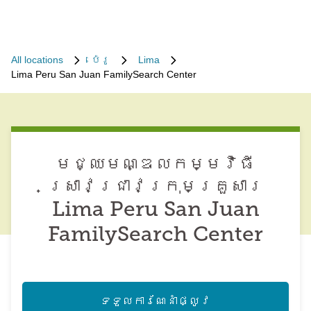
All locations
ប៉េរូ
Lima
Lima Peru San Juan FamilySearch Center
មជ្ឈមណ្ឌល​កម្មវិធី​
ស្រាវជ្រាវ​ក្រុមគ្រួសារ
Lima Peru San Juan
FamilySearch Center
ទទួល​ការណែនាំ​ផ្លូវ