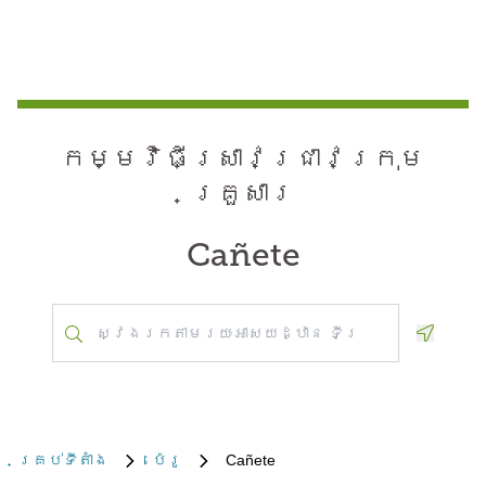
កម្មវិធី​ស្រាវជ្រាវ​ក្រុម
គ្រួសារ
Cañete
Geoloca
គ្រប់​ទីតាំង
ប៉េរូ
Cañete