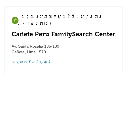
មជ្ឈមណ្ឌល​កម្មវិធី​ស្រាវជ្រាវ​
ក្រុមគ្រួសារ
Cañete Peru FamilySearch Center
Av. Santa Rosalia 135-139
Cañete
,
Lima
15701
ទទួល​ការណែនាំ​ផ្លូវ