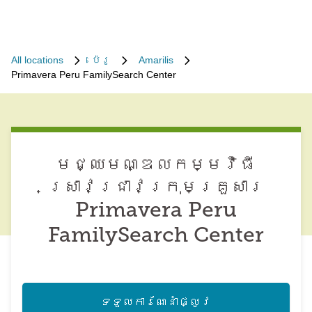
All locations
ប៉េរូ
Amarilis
Primavera Peru FamilySearch Center
មជ្ឈមណ្ឌល​កម្មវិធី​
ស្រាវជ្រាវ​ក្រុមគ្រួសារ
Primavera Peru
FamilySearch Center
ទទួល​ការណែនាំ​ផ្លូវ