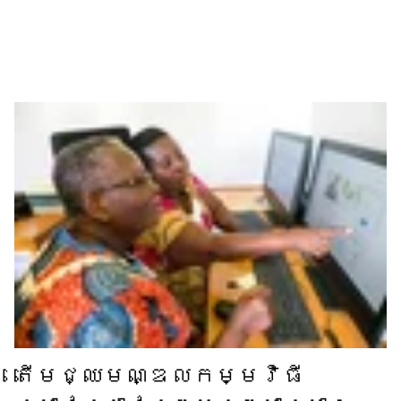
តើ​មជ្ឈមណ្ឌល​កម្មវិធី​