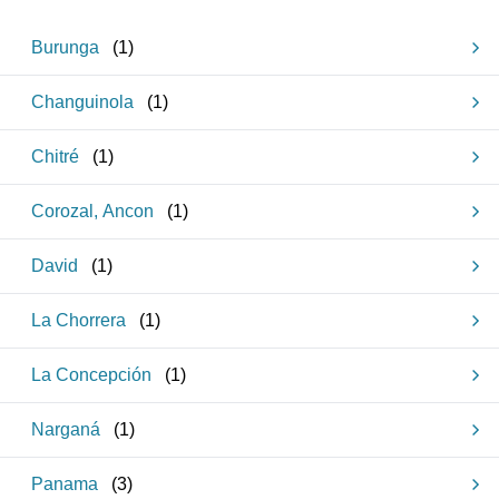
Burunga
(
1
)
Changuinola
(
1
)
Chitré
(
1
)
Corozal, Ancon
(
1
)
David
(
1
)
La Chorrera
(
1
)
La Concepción
(
1
)
Narganá
(
1
)
Panama
(
3
)