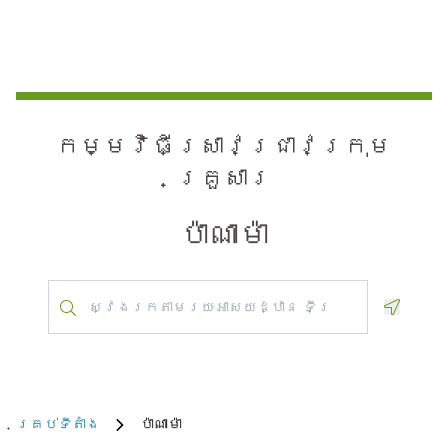
កម្មវិធី​ស្រាវជ្រាវ​ក្រុម
គ្រួសារ
ប៉ាណាម៉ា
Geoloca
គ្រប់​ទីតាំង
ប៉ាណាម៉ា