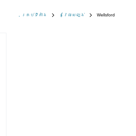
គ្រប់​ទីតាំង
នូវែល​សេឡង់
Wellsford