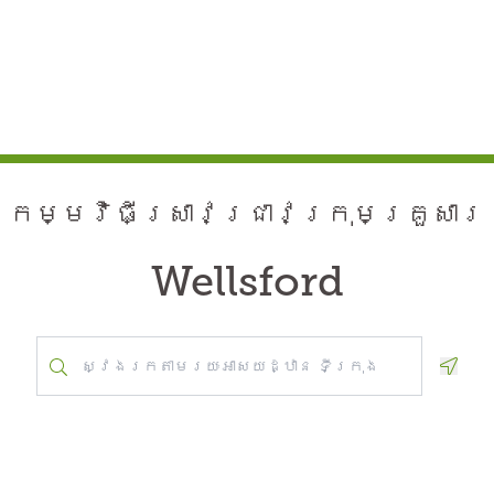
កម្មវិធី​ស្រាវជ្រាវ​ក្រុមគ្រួសារ
Wellsford
Geolo