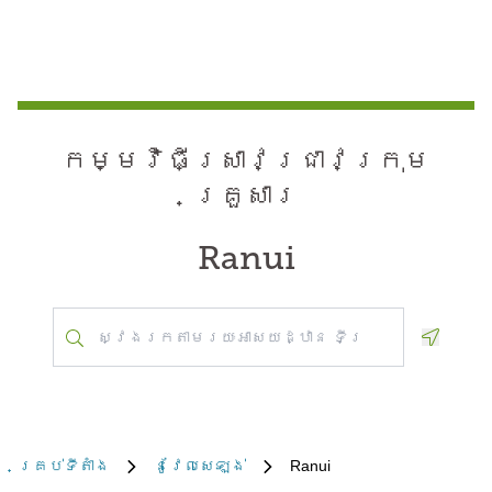
កម្មវិធី​ស្រាវជ្រាវ​ក្រុម
គ្រួសារ
Ranui
Geoloca
គ្រប់​ទីតាំង
នូវែល​សេឡង់
Ranui