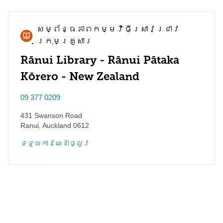
សម្ព័ន្ធភាព​កម្មវិធី​ស្រាវជ្រាវ​
ក្រុមគ្រួសារ
Rānui Library - Rānui Pātaka
Kōrero - New Zealand
09 377 0209
431 Swanson Road
Ranui
,
Auckland
0612
ទទួល​ការណែនាំ​ផ្លូវ