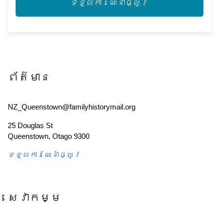
ទទួល​ការណែនាំ​ផ្លូវ
ព័ត៌មាន
NZ_Queenstown@familyhistorymail.org
25 Douglas St
Queenstown
,
Otago
9300
ទទួល​ការណែនាំ​ផ្លូវ
សេវាកម្ម