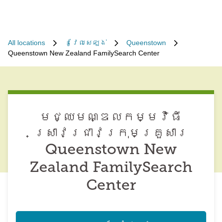
All locations
នូវែល​សេឡង់
Queenstown
Queenstown New Zealand FamilySearch Center
មជ្ឈមណ្ឌល​កម្មវិធី​
ស្រាវជ្រាវ​ក្រុមគ្រួសារ
Queenstown New
Zealand FamilySearch
Center