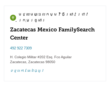
មជ្ឈមណ្ឌល​កម្មវិធី​ស្រាវជ្រាវ​
ក្រុមគ្រួសារ
Zacatecas Mexico FamilySearch
Center
492 922 7309
H. Colegio Militar #202 Esq. Fco Aguilar
Zacatecas
,
Zacatecas
98050
ទទួល​ការណែនាំ​ផ្លូវ