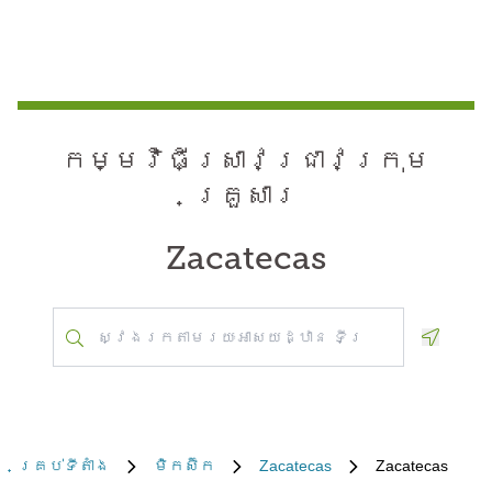
កម្មវិធី​ស្រាវជ្រាវ​ក្រុម
គ្រួសារ
Zacatecas
Geoloca
គ្រប់​ទីតាំង
ម៉ិកស៊ិក
Zacatecas
Zacatecas